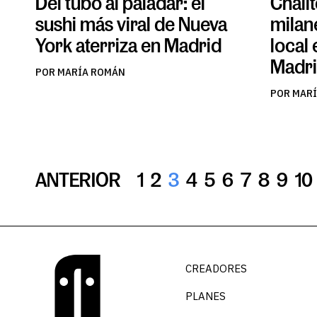
Del tubo al paladar: el
Chalit
sushi más viral de Nueva
milan
York aterriza en Madrid
local 
Madr
POR MARÍA ROMÁN
POR MAR
ANTERIOR
1
2
3
4
5
6
7
8
9
10
CREADORES
PLANES