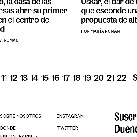
o, la casa de las
Uskar, el bar de
esas abre su primer
que esconde un
en el centro de
propuesta de al
id
POR MARÍA ROMÁN
ÍA ROMÁN
11
12
13
14
15
16
17
18
19
20
21
22
Suscrí
SOBRE NOSOTROS
INSTAGRAM
Duen
DÓNDE
TWITTER
ENCONTRARNOS