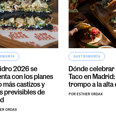
ONOMÍA
GASTRONOMÍA
sidro 2026 se
Dónde celebrar e
enta con los planes
Taco en Madrid:
o más castizos y
trompo a la alta
 previsibles de
POR ESTHER ORDAX
id
ER ORDAX