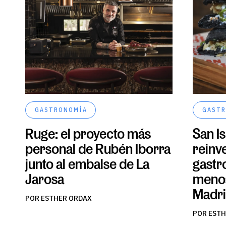
GASTRONOMÍA
GASTR
Ruge: el proyecto más
San I
personal de Rubén Iborra
reinv
junto al embalse de La
gastr
Jarosa
menos
Madr
POR ESTHER ORDAX
POR ESTH