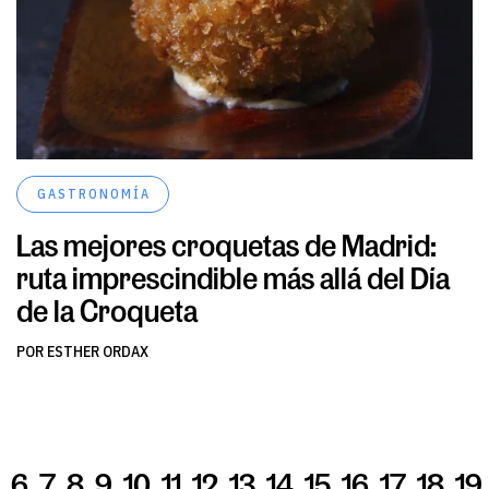
GASTRONOMÍA
Las mejores croquetas de Madrid:
ruta imprescindible más allá del Día
de la Croqueta
POR ESTHER ORDAX
6
7
8
9
10
11
12
13
14
15
16
17
18
19