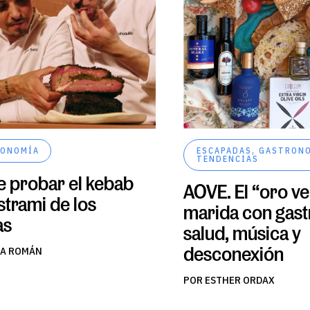
ONOMÍA
ESCAPADAS
,
GASTRON
TENDENCIAS
 probar el kebab
AOVE. El “oro v
strami de los
marida con gas
as
salud, música y
desconexión
ÍA ROMÁN
POR ESTHER ORDAX