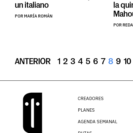
un italiano
la qui
Maho
POR MARÍA ROMÁN
POR RED
ANTERIOR
1
2
3
4
5
6
7
8
9
10
CREADORES
PLANES
AGENDA SEMANAL