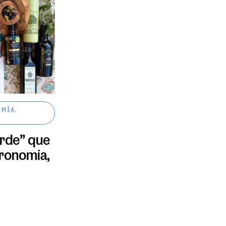
OMÍA
,
erde” que
tronomía,