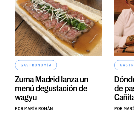
GASTRONOMÍA
GASTR
Zuma Madrid lanza un
Dónde
menú degustación de
de pa
wagyu
Cañit
POR MARÍA ROMÁN
POR MAR