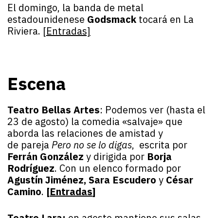
El domingo, la banda de metal
estadounidenese
Godsmack
tocará en La
Riviera.
[Entradas]
Escena
Teatro Bellas Artes
: Podemos ver (hasta el
23 de agosto) la comedia «salvaje» que
aborda las relaciones de amistad y
de pareja
Pero no se lo digas
, escrita por
Ferrán González
y dirigida por
Borja
Rodríguez
. Con un elenco formado por
Agustín Jiménez, Sara Escudero
y
César
Camino
.
[
Entradas
]
Teatro Lara:
en agosto mantiene sus salas