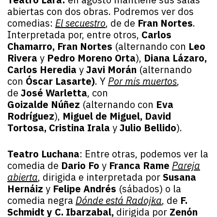
abiertas con dos obras. Podremos ver dos
comedias:
El secuestro
, de de
Fran Nortes
.
Interpretada por, entre otros,
Carlos
Chamarro, Fran Nortes
(alternando con
Leo
Rivera
y
Pedro Moreno Orta
),
Diana Lázaro,
Carlos Heredia
y
Javi Morán
(alternando
con
Óscar Lasarte)
. Y
Por mis muertos
,
de
José Warletta
, con
Goizalde Núñez
(alternando con
Eva
Rodríguez
),
Miguel de Miguel, David
Tortosa, Cristina Irala
y
Julio Bellido
).
Teatro Luchana
: Entre otras, podemos ver la
comedia de
Dario Fo
y
Franca Rame
Pareja
abierta
, dirigida e interpretada por
Susana
Hernáiz
y
Felipe Andrés
(sábados) o la
comedia negra
Dónde está Radojka
, de
F.
Schmidt y C. Ibarzabal,
dirigida por
Zenón