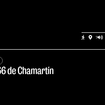
7
66 de Chamartín