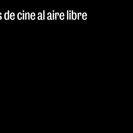
de cine al aire libre
Una selección
auténtica rut
extra de cultu