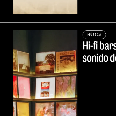
MÚSICA
Hi-fi bar
sonido de