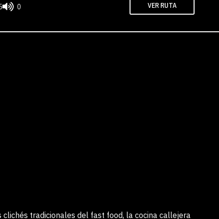
VER RUTA
5
0
 clichés tradicionales del fast food, la cocina callejera