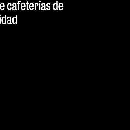
de cafeterías de
idad
La nueva gene
eso te traemo
todas las expe