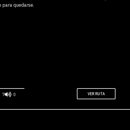
o para quedarse.
VER RUTA
7
0