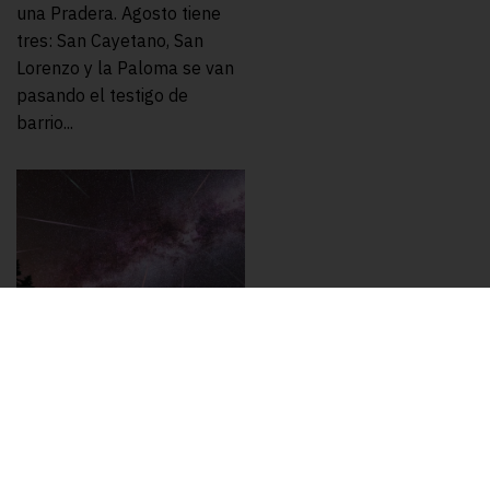
una Pradera. Agosto tiene
tres: San Cayetano, San
Lorenzo y la Paloma se van
pasando el testigo de
barrio...
ARTE Y EXPOS
,
ESCAPADAS
,
GASTRONOMÍA