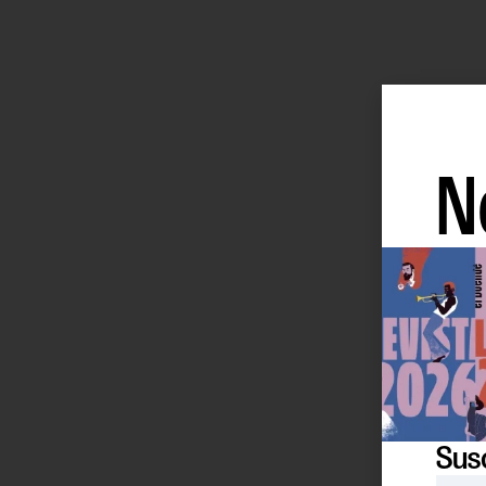
N
Susc