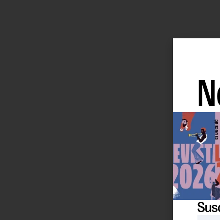
N
Susc