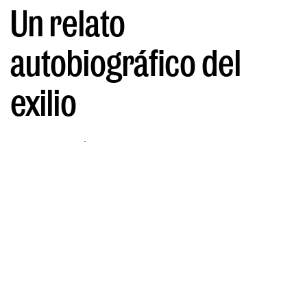
Un relato
autobiográfico del
exilio
POR DIANA HERNÁNDEZ
25/01/2024
El retorno a las raíces inspirado por
la frustración del presente que trae
Denise Despeyroux al Teatro Valle-
Inclán de Madrid