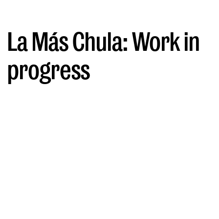
La Más Chula: Work in
progress
POR EL DUENDE
08/01/2025
Ojo, esto que vas a leer a
continuación es “autopromo” pero
de cosas muy chulas. Y es que La
Más Chula es la agencia de
comunicación, diseño, eventos y