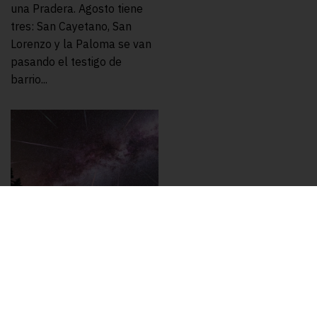
una Pradera. Agosto tiene
tres: San Cayetano, San
Lorenzo y la Paloma se van
pasando el testigo de
barrio...
ARTE Y EXPOS
,
ESCAPADAS
,
GASTRONOMÍA