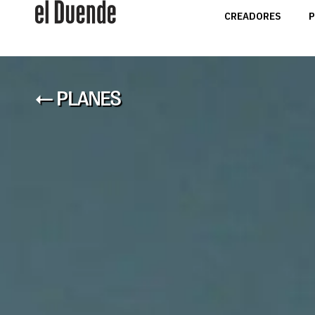
CREADORES
P
← PLANES