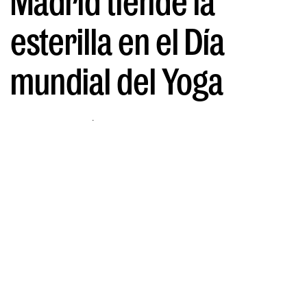
Madrid tiende la
esterilla en el Día
mundial del Yoga
POR LUNA ESTEFANÍA
18/06/2026
Madrid celebra el Día Internacional
del Yoga 2026 con clases gratuitas
en Plaza de Oriente y otros enclaves
naturales como el Parque Berlín e
incluso espacios de ocio de la
comunidad como el Hotel NH