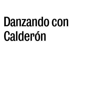
Danzando con
Calderón
POR NOELIA BARRIENTOS
19/02/2024
Marzo pisa fuerte con textos clásicos
de Calderón de la Barca, danza
contemporánea y rostros conocidos
como el de Aitana Sánchez-Gijón,
Javier Cámara o José Sacristán.