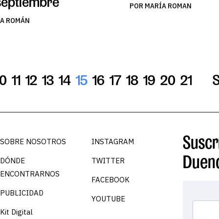
septiembre
POR MARÍA ROMAN
ÍA ROMÁN
10
11
12
13
14
15
16
17
18
19
20
21
Suscrí
SOBRE NOSOTROS
INSTAGRAM
Duen
DÓNDE
TWITTER
ENCONTRARNOS
FACEBOOK
PUBLICIDAD
YOUTUBE
Kit Digital