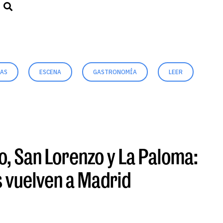
DAS
ESCENA
GASTRONOMÍA
LEER
MÚ
, San Lorenzo y La Paloma:
s vuelven a Madrid