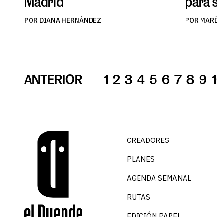
Madrid
para 
POR DIANA HERNÁNDEZ
POR MAR
ANTERIOR
1
2
3
4
5
6
7
8
9
CREADORES
PLANES
AGENDA SEMANAL
RUTAS
EDICIÓN PAPEL