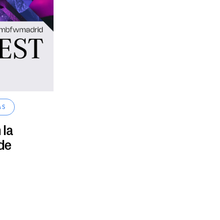
AS
 la
 de