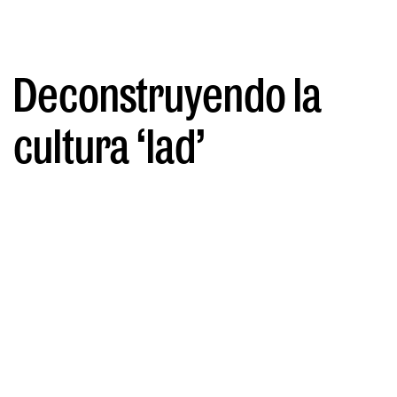
Deconstruyendo la
cultura ‘lad’
POR ELENA ESCALANTE
22/07/2024
Tienen mala fama los jóvenes turistas
ingleses con unas cuantas
'serveisas' de más... Se podría
achacar su comportamiento a los