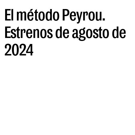
El método Peyrou.
Estrenos de agosto de
2024
POR FRANÇOIS BAUDIN
30/07/2024
En agosto no tendremos sección
semanal pero aquí tienes
información sobre algunos estrenos
que tendrán lugar este mes.