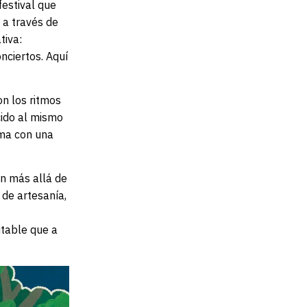
festival que
 a través de
tiva:
nciertos. Aquí
on los ritmos
cido al mismo
ema con una
an más allá de
de artesanía,
itable que a