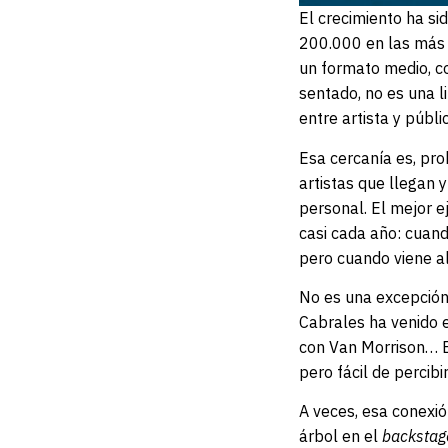
El crecimiento ha s
200.000 en las más r
un formato medio, co
sentado, no es una l
entre artista y públi
Esa cercanía es, pro
artistas que llegan 
personal. El mejor e
casi cada año: cuand
pero cuando viene al 
No es una excepción.
Cabrales ha venido e
con Van Morrison… Es
pero fácil de percib
A veces, esa conexió
árbol en el
backstag