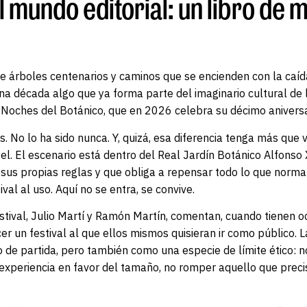
l mundo editorial: un libro de 
re árboles centenarios y caminos que se encienden con la caída
a década algo que ya forma parte del imaginario cultural de l
 Noches del Botánico, que en 2026 celebra su décimo aniversa
s. No lo ha sido nunca. Y, quizá, esa diferencia tenga más que v
tel. El escenario está dentro del Real Jardín Botánico Alfonso 
sus propias reglas y que obliga a repensar todo lo que norm
val al uso. Aquí no se entra, se convive.
estival, Julio Martí y Ramón Martín, comentan, cuando tienen o
er un festival al que ellos mismos quisieran ir como público. L
de partida, pero también como una especie de límite ético: n
a experiencia en favor del tamaño, no romper aquello que prec