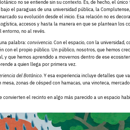
tánico no se entiende sin su contexto. Es, de hecho, el único 
 bajo el paraguas de una universidad pública, la Complutense,
arcado su evolución desde el inicio. Esa relación no es decora
 logística, accesos y hasta la manera en que se plantean los co
 entorno, no al revés.
 una palabra:
convivencia
. Con el espacio, con la universidad, c
n con el propio público. Un público, nosotros, que hemos cre
val, y que hemos aprendido a movernos dentro de ese ecosist
rende a quien llega por primera vez.
eriencia
del Botánico
. Y esa experiencia incluye detalles que v
 en mesa, zonas de césped con hamacas, una vinoteca, mercado 
 convierten el recinto en algo más parecido a un espacio hab