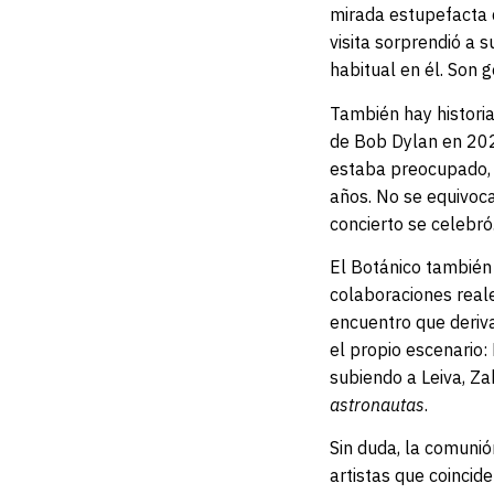
mirada estupefacta d
visita sorprendió a 
habitual en él. Son 
También hay historia
de Bob Dylan en 202
estaba preocupado,
años. No se equivoca
concierto se celebró
El Botánico también
colaboraciones reale
encuentro que deriva
el propio escenario:
subiendo a Leiva, Z
astronautas
.
Sin duda, la comunió
artistas que coinci