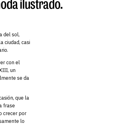
moda ilustrado.
 del sol,
a ciudad, casi
rio.
er con el
XIII, un
almente se da
casión, que la
a frase
o crecer por
isamente lo