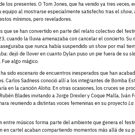
e los presentes. O Tom Jones, que ha venido ya tres veces, e
su equipo al mostrarse especialmente satisfecho tras el
show
,
gestos mínimos, pero reveladores.
s que se han convertido en parte del relato colectivo del festi
3, cuando la lluvia amenazaba con cancelar el concierto. Su
 aseguraba que nunca había suspendido un
show
por mal tie
ba: dejó de llover en cuanto Dylan puso un pie fuera de su
sl
. Fue algo mágico.
 ha sido escenario de encuentros inesperados que han acaba
s. Carlos Sadness conoció allí a los integrantes de Bomba Es
ría en la canción
Aloha
. En otras ocasiones, los cruces se pr
 Rubén Blades invitando a Jorge Drexler y Coque Malla, Iván F
ahara reuniendo a distintas voces femeninas en su proyecto
La 
n entre músicos forma parte del ambiente que genera el festi
den en cartel acaban compartiendo momentos más allá de su p