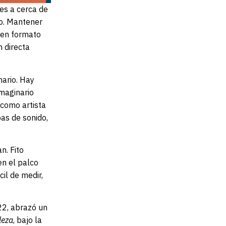
es a cerca de
ro. Mantener
 en formato
n directa
nario. Hay
imaginario
 como artista
as de sonido,
n. Fito
en el palco
il de medir,
022, abrazó un
leza
, bajo la