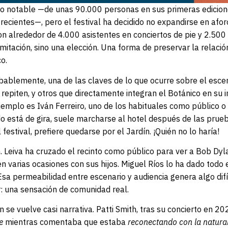
ido notable —de unas 90.000 personas en sus primeras edicion
ecientes—, pero el festival ha decidido no expandirse en afo
n alrededor de 4.000 asistentes en conciertos de pie y 2.500
imitación, sino una elección. Una forma de preservar la relació
co.
bablemente, una de las claves de lo que ocurre sobre el esce
y repiten, y otros que directamente integran el Botánico en su 
jemplo es Iván Ferreiro, uno de los habituales como público o
o está de gira, suele marcharse al hotel después de las prueb
festival, prefiere quedarse por el Jardín. ¡Quién no lo haría!
 Leiva ha cruzado el recinto como público para ver a Bob Dyla
n varias ocasiones con sus hijos. Miguel Ríos lo ha dado todo 
a permeabilidad entre escenario y audiencia genera algo difíc
ir: una sensación de comunidad real.
n se vuelve casi narrativa. Patti Smith, tras su concierto en 2
e
mientras comentaba que estaba
reconectando con la natura