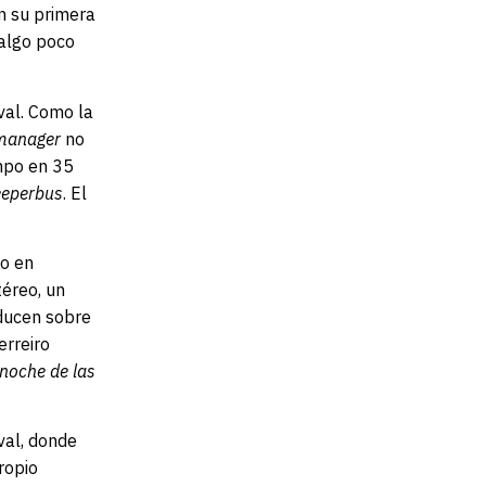
n su primera
 algo poco
val. Como la
manager
no
mpo en 35
eeperbus
. El
do en
téreo, un
oducen sobre
erreiro
noche de las
val, donde
ropio