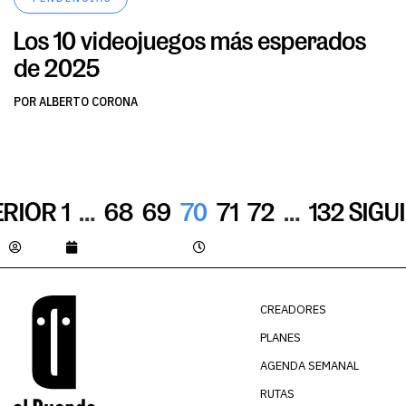
Los 10 videojuegos más esperados
de 2025
POR ALBERTO CORONA
ERIOR
1
…
68
69
70
71
72
…
132
SIGU
Julian
agosto 18, 2023
1:56 pm
CREADORES
PLANES
AGENDA SEMANAL
RUTAS