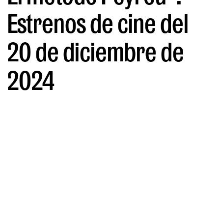
Estrenos de cine del
20 de diciembre de
2024
POR FRANÇOIS BAUDIN
17/12/2024
"Mufasa" se comerá a dentelladas la
taquilla de los que buscan cine para
todos los públicos. C. Tangana a los
que buscan el alma de la música. Y
tenemos un thriller con sotana que