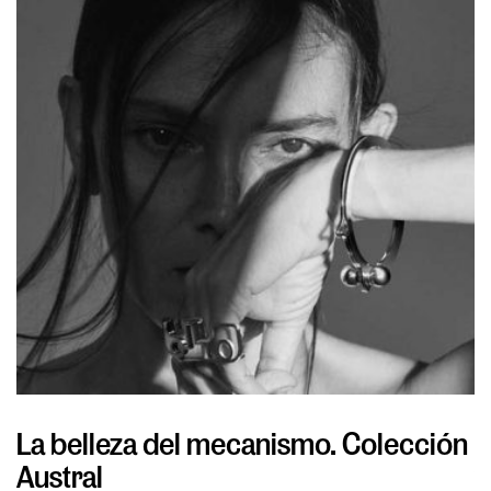
La belleza del mecanismo. Colección
L
Austral
v