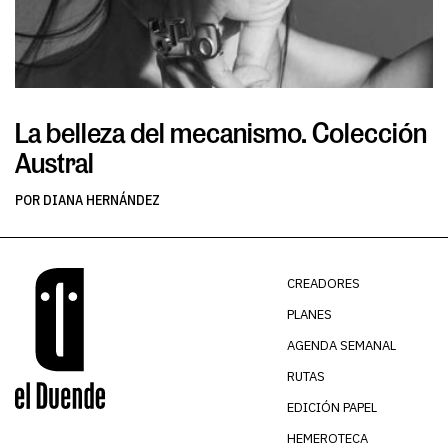
La belleza del mecanismo. Colección
L
Austral
v
POR DIANA HERNÁNDEZ
PO
CREADORES
PLANES
AGENDA SEMANAL
RUTAS
EDICIÓN PAPEL
HEMEROTECA