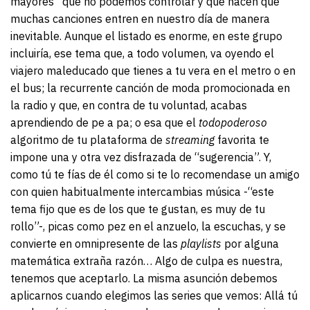
mayores” que no podemos controlar y que hacen que
muchas canciones entren en nuestro día de manera
inevitable. Aunque el listado es enorme, en este grupo
incluiría, ese tema que, a todo volumen, va oyendo el
viajero maleducado que tienes a tu vera en el metro o en
el bus; la recurrente canción de moda promocionada en
la radio y que, en contra de tu voluntad, acabas
aprendiendo de pe a pa; o esa que el
todopoderoso
algoritmo de tu plataforma de
streaming
favorita te
impone una y otra vez disfrazada de “sugerencia”. Y,
como tú te fías de él como si te lo recomendase un amigo
con quien habitualmente intercambias música -“este
tema fijo que es de los que te gustan, es muy de tu
rollo”-, picas como pez en el anzuelo, la escuchas, y se
convierte en omnipresente de las
playlists
por alguna
matemática extraña razón… Algo de culpa es nuestra,
tenemos que aceptarlo. La misma asunción debemos
aplicarnos cuando elegimos las series que vemos: Allá tú