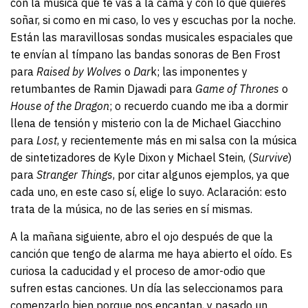
con la música que te vas a la cama y con lo que quieres
soñar, si como en mi caso, lo ves y escuchas por la noche.
Están las maravillosas sondas musicales espaciales que
te envían al tímpano las bandas sonoras de Ben Frost
para
Raised by Wolves
o
Dar
k; las imponentes y
retumbantes de Ramin Djawadi para
Game of Thrones
o
House of the Dragon
; o recuerdo cuando me iba a dormir
llena de tensión y misterio con la de Michael Giacchino
para
Lost
, y recientemente más en mi salsa con la música
de sintetizadores de Kyle Dixon y Michael Stein, (
Survive
)
para
Stranger Things
, por citar algunos ejemplos, ya que
cada uno, en este caso sí, elige lo suyo. Aclaración: esto
trata de la música, no de las series en sí mismas.
A la mañana siguiente, abro el ojo después de que la
canción que tengo de alarma me haya abierto el oído. Es
curiosa la caducidad y el proceso de amor-odio que
sufren estas canciones. Un día las seleccionamos para
comenzarlo bien porque nos encantan, y pasado un