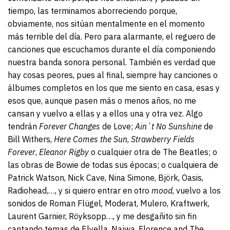
tiempo, las terminamos aborreciendo porque,
obviamente, nos sitúan mentalmente en el momento
más terrible del día. Pero para alarmante, el reguero de
canciones que escuchamos durante el día componiendo
nuestra banda sonora personal. También es verdad que
hay cosas peores, pues al final, siempre hay canciones o
álbumes completos en los que me siento en casa, esas y
esos que, aunque pasen más o menos años, no me
cansan y vuelvo a ellas y a ellos una y otra vez. Algo
tendrán
Forever Changes
de Love;
Ain´t No Sunshine
de
Bill Withers,
Here Comes the Sun
,
Strawberry Fields
Forever
,
Eleanor Rigby
o cualquier otra de The Beatles; o
las obras de Bowie de todas sus épocas; o cualquiera de
Patrick Watson, Nick Cave, Nina Simone, Björk, Oasis,
Radiohead,…, y si quiero entrar en otro
mood
, vuelvo a los
sonidos de Roman Flügel, Moderat, Mulero, Kraftwerk,
Laurent Garnier, Röyksopp…, y me desgañito sin fin
cantando temas de Elyella, Najwa, Florence and The