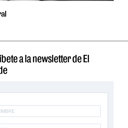
ral
La O
POR TO
bete a la newsletter de El
de