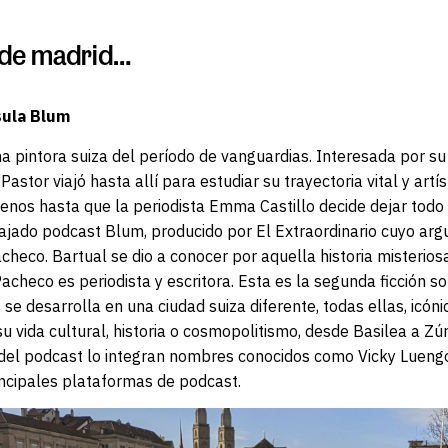
ir de madrid…
sula Blum
 pintora suiza del período de vanguardias. Interesada por su f
astor viajó hasta allí para estudiar su trayectoria vital y art
 menos hasta que la periodista Emma Castillo decide dejar todo
ajado podcast Blum, producido por El Extraordinario cuyo arg
heco. Bartual se dio a conocer por aquella historia misteriosa
acheco es periodista y escritora. Esta es la segunda ficción 
se desarrolla en una ciudad suiza diferente, todas ellas, icóni
 su vida cultural, historia o cosmopolitismo, desde Basilea a Z
 del podcast lo integran nombres conocidos como Vicky Luengo
incipales plataformas de podcast.