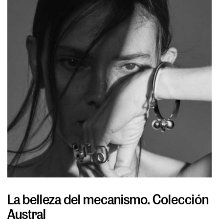
La belleza del mecanismo. Colección
L
Austral
v