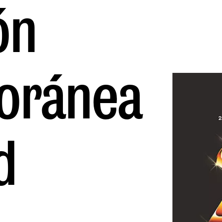
ón
oránea
d