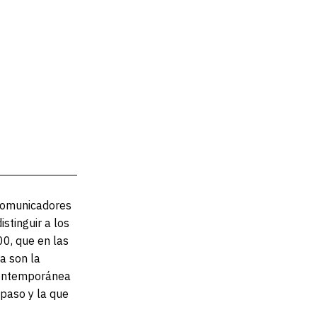
 comunicadores
stinguir a los
0, que en las
ra son la
 contemporánea
 paso y la que