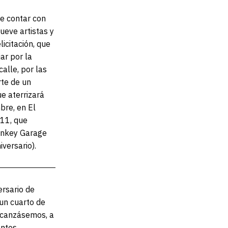
e contar con
ueve artistas y
licitación, que
ar por la
alle, por las
te de un
e aterrizará
bre, en El
 11, que
onkey Garage
versario).
ersario de
un cuarto de
alcanzásemos, a
entos,