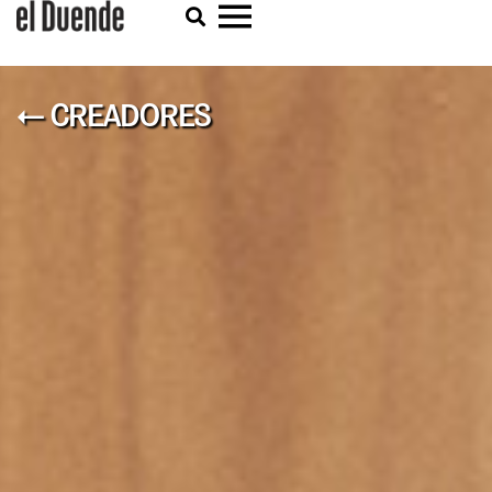
← CREADORES