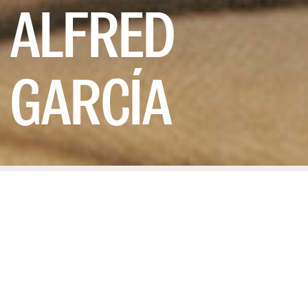
ALFRED
GARCÍA
POR MARÍA ROMÁN
27/06/2025
La catalanidad es el hilo conductor
del tercer álbum de Alfred García,
una de las voces más personales y