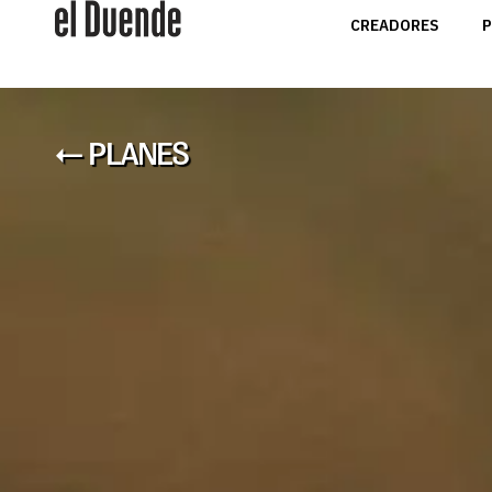
CREADORES
P
← PLANES