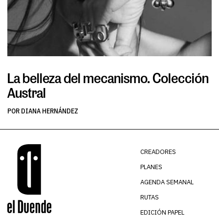
La belleza del mecanismo. Colección
L
Austral
v
POR DIANA HERNÁNDEZ
PO
CREADORES
PLANES
AGENDA SEMANAL
RUTAS
EDICIÓN PAPEL