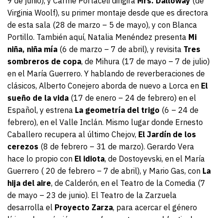
9 de junio), y Carme Portaceli dirigirá
Mrs. Dalloway
(de
Virginia Woolf), su primer montaje desde que es directora
de esta sala (28 de marzo – 5 de mayo), y con Blanca
Portillo. También aquí, Natalia Menéndez presenta
Mi
niña, niña mía
(6 de marzo – 7 de abril), y revisita
Tres
sombreros de copa
, de Mihura (17 de mayo – 7 de julio)
en el María Guerrero. Y hablando de reverberaciones de
clásicos, Alberto Conejero aborda de nuevo a Lorca en
El
sueño de la vida
(17 de enero – 24 de febrero) en el
Español, y estrena
La geometría del trigo
(6 – 24 de
febrero), en el Valle Inclán. Mismo lugar donde Ernesto
Caballero recupera al último Chejov,
El Jardín de los
cerezos
(8 de febrero – 31 de marzo). Gerardo Vera
hace lo propio con
El idiota
, de Dostoyevski, en el María
Guerrero ( 20 de febrero – 7 de abril), y Mario Gas, con
La
hija del aire
, de Calderón, en el Teatro de la Comedia (7
de mayo – 23 de junio). El Teatro de la Zarzuela
desarrolla el
Proyecto Zarza
, para acercar el género