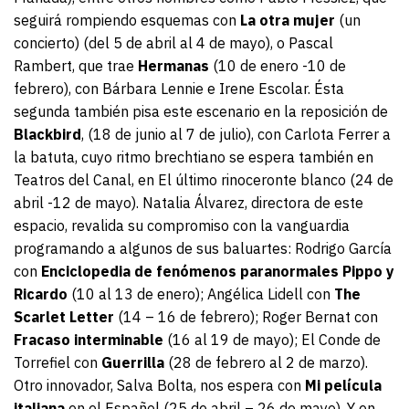
seguirá rompiendo esquemas con
La otra mujer
(un
concierto) (del 5 de abril al 4 de mayo), o Pascal
Rambert, que trae
Hermanas
(10 de enero -10 de
febrero), con Bárbara Lennie e Irene Escolar. Ésta
segunda también pisa este escenario en la reposición de
Blackbird
, (18 de junio al 7 de julio), con Carlota Ferrer a
la batuta, cuyo ritmo brechtiano se espera también en
Teatros del Canal, en El último rinoceronte blanco (24 de
abril -12 de mayo). Natalia Álvarez, directora de este
espacio, revalida su compromiso con la vanguardia
programando a algunos de sus baluartes: Rodrigo García
con
Enciclopedia
de fenómenos paranormales Pippo y
Ricardo
(10 al 13 de enero); Angélica Lidell con
The
Scarlet Letter
(14 – 16 de febrero); Roger Bernat con
Fracaso interminable
(16 al 19 de mayo); El Conde de
Torrefiel con
Guerrilla
(28 de febrero al 2 de marzo).
Otro innovador, Salva Bolta, nos espera con
Mi película
italiana
en el Español (25 de abril – 26 de mayo). Y en