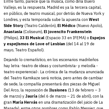
Entre tanto, parece que la música, como diría Buero
Vallejo, es la respuesta. Madrid es ya la tercera capital,
en público, de teatro musical, por detrás de Nueva York y
Londres, y esta temporada sube la apuesta con
West
Side Story
(Teatro Calderón),
El Médico
(Nuevo Apolo),
Anastasia
(Coliseum),
El jovencito Frankenstein
(Philips),
33 El Musical
(Espacio 33 en IFEMA) o
Espejos
y espejismos de Love of Lesbian
(del 14 al 19 de
mayo, Teatro Español).
Dejando lo crematístico, en los escenarios madrileños
hay letra -teatro de ideas y costumbrista- y melodía -
teatro experiencial-. La crónica de la mudanza anunciada
del Teatro Kamikaze será noticia, pero antes de cambiar
de sede, la compañía presentará dos piezas de Miguel
Del Arco, la reposición de
Ilusiones
(13 de febrero – 3
de marzo) y
Jauría
(del 6 de marzo – 21 de abril), con la
gran
María Hervás
en una dramatización del juicio de La
Manada), entre otros nombres como Pablo Messiez, que