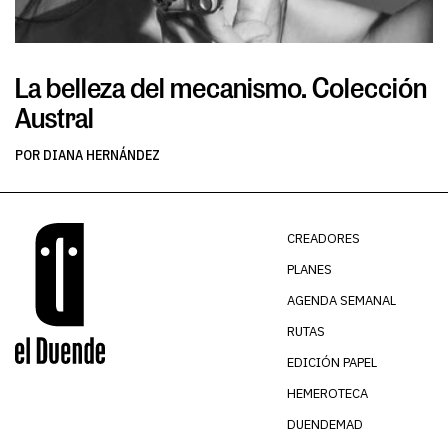
La belleza del mecanismo. Colección
L
Austral
v
POR DIANA HERNÁNDEZ
PO
CREADORES
PLANES
AGENDA SEMANAL
RUTAS
EDICIÓN PAPEL
HEMEROTECA
DUENDEMAD