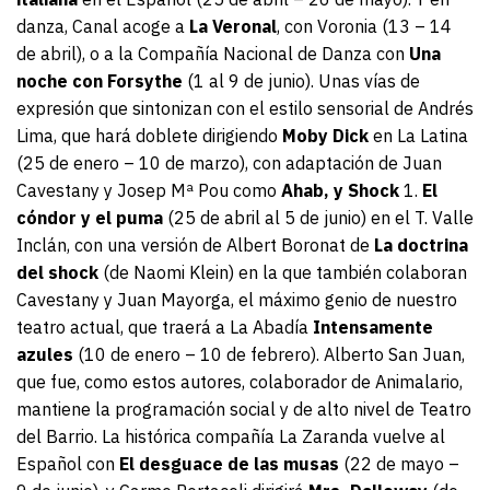
danza, Canal acoge a
La Veronal
, con Voronia (13 – 14
de abril), o a la Compañía Nacional de Danza con
Una
noche con Forsythe
(1 al 9 de junio). Unas vías de
expresión que sintonizan con el estilo sensorial de Andrés
Lima, que hará doblete dirigiendo
Moby Dick
en La Latina
(25 de enero – 10 de marzo), con adaptación de Juan
Cavestany y Josep Mª Pou como
Ahab, y Shock
1.
El
cóndor y el puma
(25 de abril al 5 de junio) en el T. Valle
Inclán, con una versión de Albert Boronat de
La doctrina
del shock
(de Naomi Klein) en la que también colaboran
Cavestany y Juan Mayorga, el máximo genio de nuestro
teatro actual, que traerá a La Abadía
Intensamente
azules
(10 de enero – 10 de febrero). Alberto San Juan,
que fue, como estos autores, colaborador de Animalario,
mantiene la programación social y de alto nivel de Teatro
del Barrio. La histórica compañía La Zaranda vuelve al
Español con
El desguace de las musas
(22 de mayo –