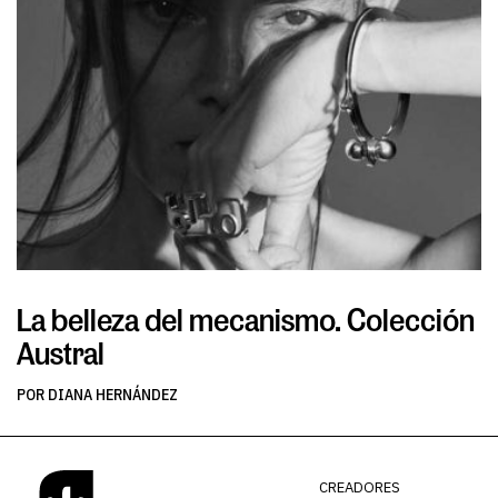
La belleza del mecanismo. Colección
L
Austral
v
POR DIANA HERNÁNDEZ
PO
CREADORES