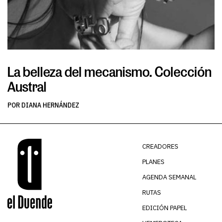
La belleza del mecanismo. Colección
L
Austral
v
POR DIANA HERNÁNDEZ
PO
CREADORES
PLANES
AGENDA SEMANAL
RUTAS
EDICIÓN PAPEL