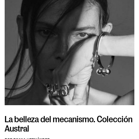
La belleza del mecanismo. Colección
L
Austral
v