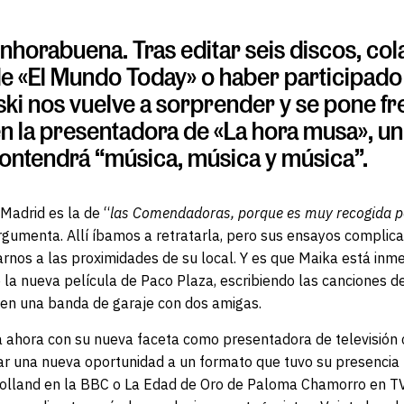
nhorabuena. Tras editar seis discos, co
e «El Mundo Today» o haber participado 
ki nos vuelve a sorprender y se pone fr
en la presentadora de «La hora musa», 
ontendrá “música, música y música”.
 Madrid es la de “
las Comendadoras, porque es muy recogida pe
argumenta. Allí íbamos a retratarla, pero sus ensayos complic
rnos a las proximidades de su local. Y es que Maika está inm
la nueva película de Paco Plaza, escribiendo las canciones de 
o en una banda de garaje con dos amigas.
á ahora con su nueva faceta como presentadora de televisión
dar una nueva oportunidad a un formato que tuvo su presenci
olland en la BBC o La Edad de Oro de Paloma Chamorro en T