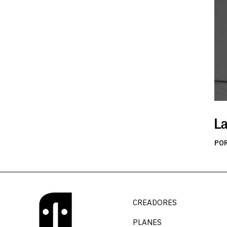
La
PO
CREADORES
PLANES