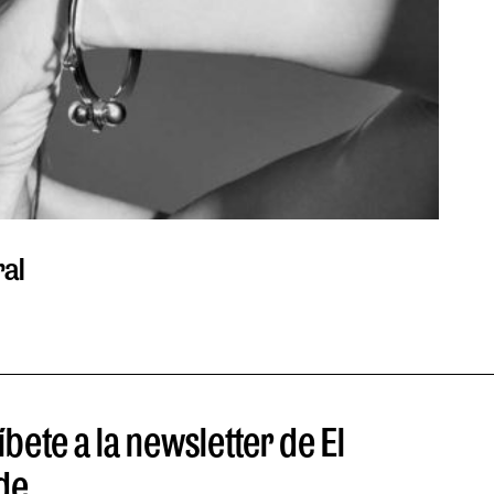
ral
La O
POR TO
bete a la newsletter de El
de