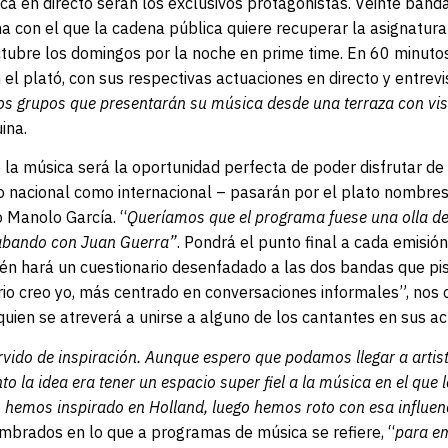
ica en directo serán los exclusivos protagonistas. Veinte ban
 con el que la cadena pública quiere recuperar la asignatura 
octubre los domingos por la noche en prime time. En 60 minut
n el plató, con sus respectivas actuaciones en directo y entrev
os grupos que presentarán su música desde una terraza con vi
ina.
la música será la oportunidad perfecta de poder disfrutar de
o nacional como internacional – pasarán por el plato nombre
o Manolo García. “
Queríamos que el programa fuese una olla de 
abando con Juan Guerra”
. Pondrá el punto final a cada emisió
én hará un cuestionario desenfadado a las dos bandas que pis
io creo yo, más centrado en conversaciones informales”, nos 
 quien se atreverá a unirse a alguno de los cantantes en sus ac
rvido de inspiración. Aunque espero que podamos llegar a arti
 la idea era tener un espacio super fiel a la música en el que 
hemos inspirado en Holland, luego hemos roto con esa influen
brados en lo que a programas de música se refiere, “
para em