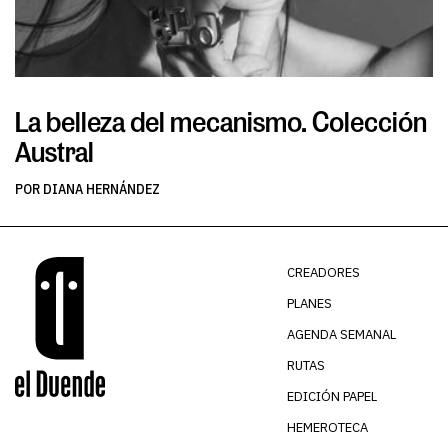
La belleza del mecanismo. Colección
L
Austral
v
POR DIANA HERNÁNDEZ
PO
CREADORES
PLANES
AGENDA SEMANAL
RUTAS
EDICIÓN PAPEL
HEMEROTECA