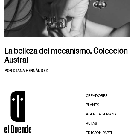
La belleza del mecanismo. Colección
L
Austral
v
POR DIANA HERNÁNDEZ
PO
CREADORES
PLANES
AGENDA SEMANAL
RUTAS
EDICIÓN PAPEL