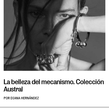
La belleza del mecanismo. Colección
L
Austral
v
POR DIANA HERNÁNDEZ
PO