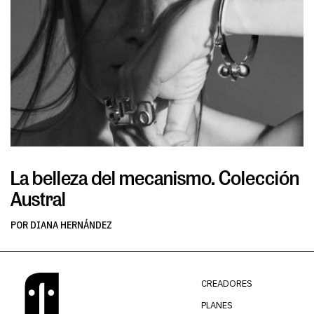
La belleza del mecanismo. Colección
L
Austral
v
POR DIANA HERNÁNDEZ
PO
CREADORES
PLANES