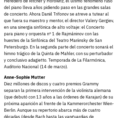
Heredero de Ritcher y Horowitz, el último fenómeno ruso
del piano lleva años pidiendo paso en las grandes salas
de concierto. Ahora Daniil Trifonov se atreve a tutear al
que fuera su maestro y mentor, el director Valery Gergiev,
en una sinergia sinfónica de alto voltaje: el Concierto
para piano y orquesta nº 1 de Rajmáninov con las
huestes de la Sinfónica del Teatro Mariinsky de San
Petersburgo. En la segunda parte del concierto sonará el
himno trágico de la Quinta de Mahler, con su perturbador
y conclusivo adagietto. Temporada de La Filarmónica,
Auditorio Nacional (14 de marzo).
Anne-Sophie Mutter
Diez millones de discos y cuatro premios Grammy
separan la primera intervención de la violinista alemana
(que debutó con 13 años a las órdenes de Karajan) de su
próxima aparición al frente de la Kammerorchester Wien-
Berlin. Aunque su repertorio abarca más de cuatro
décadas (desde Bach hasta las vanguardias de