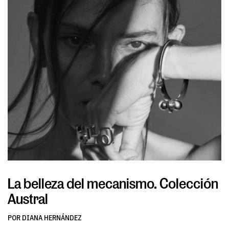
La belleza del mecanismo. Colección
L
Austral
v
POR DIANA HERNÁNDEZ
PO