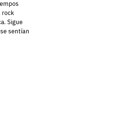
tiempos
 rock
ca. Sigue
se sentían