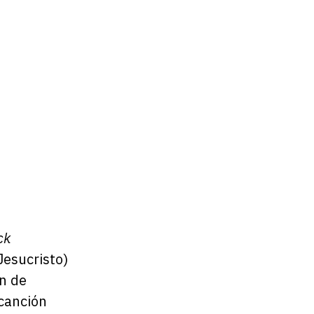
ck
Jesucristo)
ón de
 canción