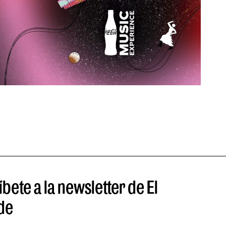
Las 
POR RU
bete a la newsletter de El
de