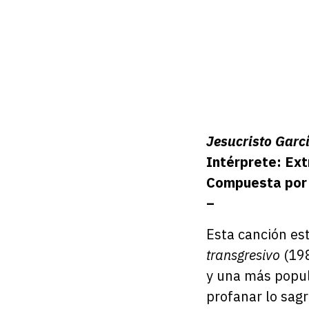
Jesucristo
Garc
Intérprete: Ex
Compuesta por 
–
Esta canción est
transgresivo
(198
y una más popula
profanar lo sag