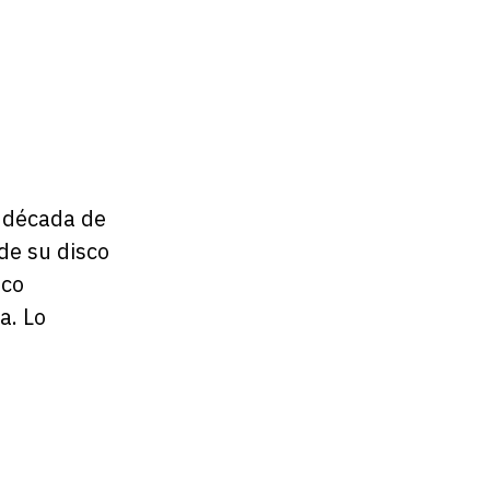
a década de
de su disco
nco
a. Lo