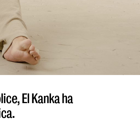
ice, El Kanka ha
ica.