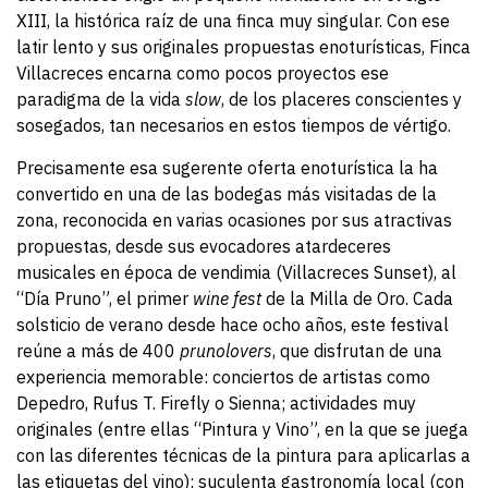
XIII, la histórica raíz de una finca muy singular. Con ese
latir lento y sus originales propuestas enoturísticas, Finca
Villacreces encarna como pocos proyectos ese
paradigma de la vida
slow
, de los placeres conscientes y
sosegados, tan necesarios en estos tiempos de vértigo.
Precisamente esa sugerente oferta enoturística la ha
convertido en una de las bodegas más visitadas de la
zona, reconocida en varias ocasiones por sus atractivas
propuestas, desde sus evocadores atardeceres
musicales en época de vendimia (Villacreces Sunset), al
“Día Pruno”, el primer
wine fest
de la Milla de Oro. Cada
solsticio de verano desde hace ocho años, este festival
reúne a más de 400
prunolovers
, que disfrutan de una
experiencia memorable: conciertos de artistas como
Depedro, Rufus T. Firefly o Sienna; actividades muy
originales (entre ellas “Pintura y Vino”, en la que se juega
con las diferentes técnicas de la pintura para aplicarlas a
las etiquetas del vino); suculenta gastronomía local (con