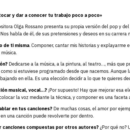
tocar y dar a conocer tu trabajo poco a poco»
sitora Olga Rossano presenta su propia versión del pop y del
 Nos habla de él, de sus pretensiones y deseos en su carrera 
o de ti misma
.
Componer, cantar mis historias y explayarme en
a música
.
ión?
Dedicarse a la música, a la pintura, al teatro…, más que pr
o, como si estuviese programado desde que nacemos. Aunque la
ajando en ella. Es una elección decidir a lo que te quieres dedi
ción musical, vocal…?
¡Por supuesto! Hay que mejorar esa ele
 colocar la voz mediante la técnica, y componer es una faceta 
ablar en tus canciones?
De muchas cosas, el amor por ejemp
 en una canción puede revolverte por dentro.
ar canciones compuestas por otros autores?
¿Por qué no? 