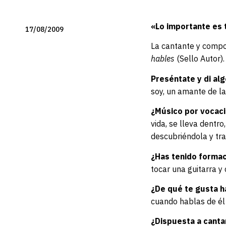
«Lo importante es 
17/08/2009
La cantante y compo
hables
(Sello Autor).
Preséntate y di alg
soy, un amante de l
¿Músico por vocac
vida, se lleva dentr
descubriéndola y trab
¿Has tenido forma
tocar una guitarra y
¿De qué te gusta h
cuando hablas de él
¿Dispuesta a cant