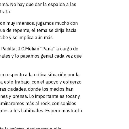
ema. No hay que dar la espalda a las
trata.
son muy intensos, jugamos mucho con
e de repente, el tema se dirija hacia
cibe y se implica aún más.
 Padilla; J.C.Melián “Pana” a cargo de
onales y lo pasamos genial cada vez que
n respecto a la crítica situación por la
a este trabajo, con el apoyo y esfuerzo
ras ciudades, donde los medios han
ones y prensa. Lo importante es tocar y
caminaremos más al rock, con sonidos
ntes a los habituales. Espero mostrarlo
de la música, dedicarme a ella,