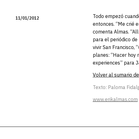
Todo empezó cuando 
11/01/2012
entonces. “Me crié e
comenta Almas. “All
para el periódico d
vivir San Francisco,
planes: “Hacer hoy m
experiences” para J
Volver al sumario d
Texto: Paloma Fidalg
www.erikalmas.com