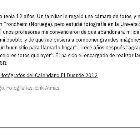
tenía 12 años. Un familiar le regaló una cámara de fotos, y 
n Trondheim (Noruega), pero estudié fotografía en la Univers
í, unos profesores me convencieron de que abandonara mi idea
e mi pueblo, y de que me pusiera a componer grandes imágenes
 “un buen sitio para llamarlo hogar”. Trece años después “agra
ejores fotos que ayer”. Él ha sido el encargado de realizar la
&B.
e fotógrafos del Calendario El Duende 2012
o. Fotografías: Erik Almas.