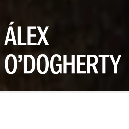
ÁLEX
O’DOGHERTY
POR RUBÉN ARRIBAS
19/04/2024
Álex O´Dogherthy (San Fernando,